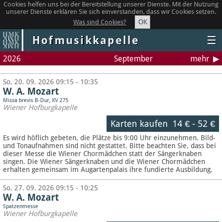
Cookies helfen uns bei der Bereitstellung unserer Dienste. Mit der Nutzung
unserer Dienste erklären Sie sich einverstanden, dass wir Cookies setzen.
OK
Was sind Cookies?
Hofmusikkapelle
☰
2026
September
mehr
So, 20. 09. 2026 09:15 - 10:35
W. A. Mozart
Missa brevis B-Dur, KV 275
Wiener Hofburgkapelle
Karten kaufen
14 €
-
52 €
Es wird höflich gebeten, die Plätze bis 9:00 Uhr einzunehmen. Bild-
und Tonaufnahmen sind nicht gestattet.
Bitte beachten Sie, dass bei
dieser Messe die Wiener Chormädchen statt der Sängerknaben
singen. Die Wiener Sängerknaben und die Wiener Chormädchen
erhalten gemeinsam im Augartenpalais ihre fundierte Ausbildung.
So, 27. 09. 2026 09:15 - 10:25
W. A. Mozart
Spatzenmesse
Wiener Hofburgkapelle