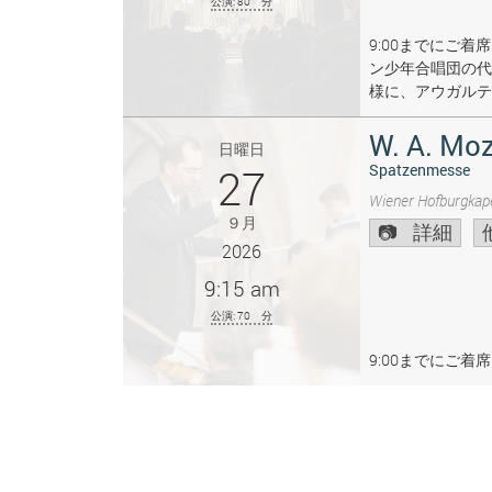
公演: 80 分
9:00までにご
ン少年合唱団の代
様に、アウガルテ
W. A. Moz
日曜日
27
Spatzenmesse
Wiener Hofburgkape
９月
詳細
2026
9:15 am
公演: 70 分
9:00までにご