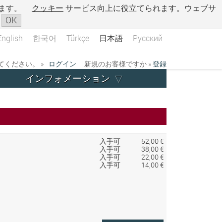
ます。
クッキー
サービス向上に役立てられます。ウェブサ
OK
English
한국어
Türkçe
日本語
Русский
ください。 »
ログイン
| 新規のお客様ですか »
登録
インフォメーション
入手可
52,00 €
入手可
38,00 €
入手可
22,00 €
入手可
14,00 €