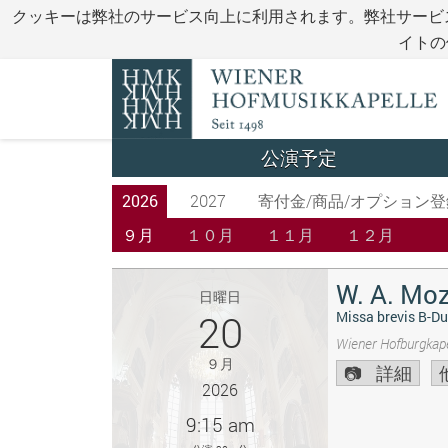
クッキーは弊社のサービス向上に利用されます。弊社サービ
イトの
公演予定
2026
2027
寄付金/商品/オプション登
９月
１０月
１１月
１２月
W. A. Moz
日曜日
20
Missa brevis B-Du
Wiener Hofburgkape
９月
詳細
2026
9:15 am