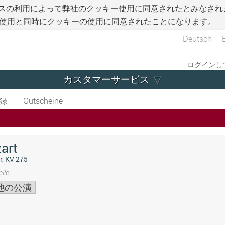
スの利用によって弊社のクッキー使用に同意されたとみなされ
使用と同時にクッキーの使用に同意されたことになります。
Deutsch
ログインして
カスタマーサービス
録
Gutscheine
art
r, KV 275
lle
他の公演