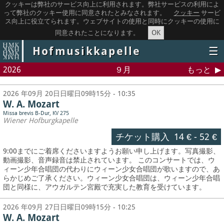
クッキーは弊社のサービス向上に利用されます。弊社サービスの利用によ
って弊社のクッキー使用に同意されたとみなされます。
クッキー
サービ
ス向上に役立てられます。ウェブサイトの使用と同時にクッキーの使用に
OK
同意されたことになります。
Hofmusikkapelle
☰
2026
９月
もっと
2026 年09月 20日日曜日09時15分 - 10:35
W. A. Mozart
Missa brevis B-Dur, KV 275
Wiener Hofburgkapelle
チケット購入
14 €
-
52 €
9:00までにご着席くださいますようお願い申し上げます。写真撮影、
動画撮影、音声録音は禁止されています。
このコンサートでは、ウ
ィーン少年合唱団の代わりにウィーン少女合唱団が歌いますので、あ
らかじめご了承ください。ウィーン少女合唱団は、ウィーン少年合唱
団と同様に、アウガルテン宮殿で充実した教育を受けています。
2026 年09月 27日日曜日09時15分 - 10:25
W. A. Mozart