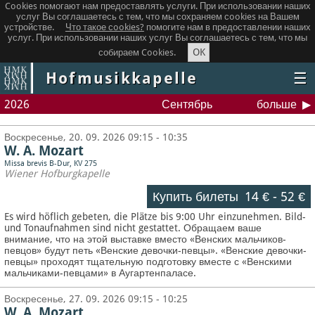
Cookies помогают нам предоставлять услуги. При использовании наших
услуг Вы соглашаетесь с тем, что мы сохраняем сookies на Вашем
устройстве.
Что такое сookies?
помогите нам в предоставлении наших
услуг. При использовании наших услуг Вы соглашаетесь с тем, что мы
OK
собираем Cookies.
Hofmusikkapelle
☰
2026
Сентябрь
больше
Воскресенье, 20. 09. 2026 09:15 - 10:35
W. A. Mozart
Missa brevis B-Dur, KV 275
Wiener Hofburgkapelle
Купить билеты
14 €
-
52 €
Es wird höflich gebeten, die Plätze bis 9:00 Uhr einzunehmen. Bild-
und Tonaufnahmen sind nicht gestattet.
Обращаем ваше
внимание, что на этой выставке вместо «Венских мальчиков-
певцов» будут петь «Венские девочки-певцы». «Венские девочки-
певцы» проходят тщательную подготовку вместе с «Венскими
мальчиками-певцами» в Аугартенпаласе.
Воскресенье, 27. 09. 2026 09:15 - 10:25
W. A. Mozart