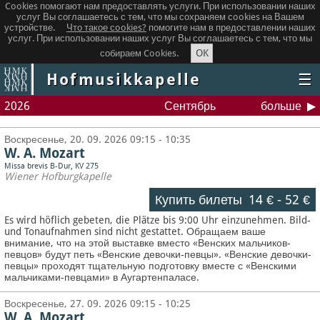
Cookies помогают нам предоставлять услуги. При использовании наших
услуг Вы соглашаетесь с тем, что мы сохраняем сookies на Вашем
устройстве.
Что такое сookies?
помогите нам в предоставлении наших
услуг. При использовании наших услуг Вы соглашаетесь с тем, что мы
OK
собираем Cookies.
Hofmusikkapelle
☰
2026
Сентябрь
больше
Воскресенье, 20. 09. 2026 09:15 - 10:35
W. A. Mozart
Missa brevis B-Dur, KV 275
Wiener Hofburgkapelle
Купить билеты
14 €
-
52 €
Es wird höflich gebeten, die Plätze bis 9:00 Uhr einzunehmen. Bild-
und Tonaufnahmen sind nicht gestattet.
Обращаем ваше
внимание, что на этой выставке вместо «Венских мальчиков-
певцов» будут петь «Венские девочки-певцы». «Венские девочки-
певцы» проходят тщательную подготовку вместе с «Венскими
мальчиками-певцами» в Аугартенпаласе.
Воскресенье, 27. 09. 2026 09:15 - 10:25
W. A. Mozart