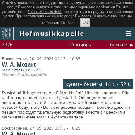
Cookies помогают нам предоставлять услуги. При использовании наших
услуг Вы соглашаетесь с тем, что мы сохраняем сookies на Вашем
устройстве.
Что такое сookies?
помогите нам в предоставлении наших
услуг. При использовании наших услуг Вы соглашаетесь с тем, что мы
OK
собираем Cookies.
Hofmusikkapelle
☰
2026
Сентябрь
больше
Воскресенье, 20. 09. 2026 09:15 - 10:35
W. A. Mozart
Missa brevis B-Dur, KV 275
Wiener Hofburgkapelle
Купить билеты
14 €
-
52 €
Es wird höflich gebeten, die Plätze bis 9:00 Uhr einzunehmen. Bild-
und Tonaufnahmen sind nicht gestattet.
Обращаем ваше
внимание, что на этой выставке вместо «Венских мальчиков-
певцов» будут петь «Венские девочки-певцы». «Венские девочки-
певцы» проходят тщательную подготовку вместе с «Венскими
мальчиками-певцами» в Аугартенпаласе.
Воскресенье, 27. 09. 2026 09:15 - 10:25
W. A. Mozart