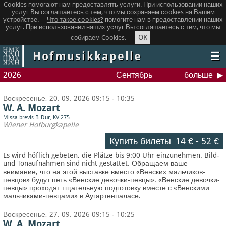
Cookies помогают нам предоставлять услуги. При использовании наших
услуг Вы соглашаетесь с тем, что мы сохраняем сookies на Вашем
устройстве.
Что такое сookies?
помогите нам в предоставлении наших
услуг. При использовании наших услуг Вы соглашаетесь с тем, что мы
OK
собираем Cookies.
Hofmusikkapelle
☰
2026
Сентябрь
больше
Воскресенье, 20. 09. 2026 09:15 - 10:35
W. A. Mozart
Missa brevis B-Dur, KV 275
Wiener Hofburgkapelle
Купить билеты
14 €
-
52 €
Es wird höflich gebeten, die Plätze bis 9:00 Uhr einzunehmen. Bild-
und Tonaufnahmen sind nicht gestattet.
Обращаем ваше
внимание, что на этой выставке вместо «Венских мальчиков-
певцов» будут петь «Венские девочки-певцы». «Венские девочки-
певцы» проходят тщательную подготовку вместе с «Венскими
мальчиками-певцами» в Аугартенпаласе.
Воскресенье, 27. 09. 2026 09:15 - 10:25
W. A. Mozart