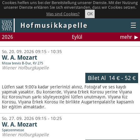
Cookies helfen uns bei der Bereitstellung unserer Dienste. Mit der Nutzung
unserer Dienste erklären Sie sich einverstanden, dass wir Cookies setzen.
OK
Was sind Cookies?
Hofmusikkapelle
☰
2026
Eylül
mehr
So, 20. 09. 2026 09:15 - 10:35
W. A. Mozart
Missa brevis B-Dur, KV 275
Wiener Hofburgkapelle
Bilet Al
14 €
-
52 €
Lütfen saat 9:00’a kadar yerlerinizi alınız. Fotoğraf ve ses kaydı
yapmak yasaktır.
Bu konserde, Viyana Erkek Korosu yerine Viyana
Kız Korosu’nun şarkı söyleyeceğini lütfen unutmayın. Viyana Kız
Korosu, Viyana Erkek Korosu ile birlikte Augartenpalais’te kapsamlı
bir eğitim almaktadır.
So, 27. 09. 2026 09:15 - 10:25
W. A. Mozart
Spatzenmesse
Wiener Hofburgkapelle