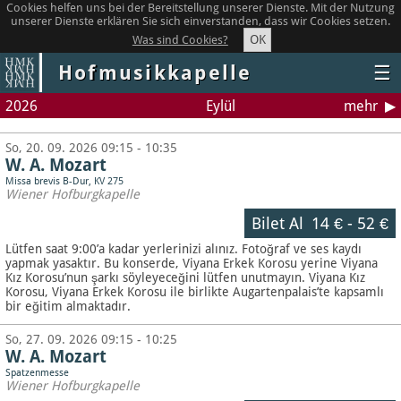
Cookies helfen uns bei der Bereitstellung unserer Dienste. Mit der Nutzung
unserer Dienste erklären Sie sich einverstanden, dass wir Cookies setzen.
OK
Was sind Cookies?
Hofmusikkapelle
☰
2026
Eylül
mehr
So, 20. 09. 2026 09:15 - 10:35
W. A. Mozart
Missa brevis B-Dur, KV 275
Wiener Hofburgkapelle
Bilet Al
14 €
-
52 €
Lütfen saat 9:00’a kadar yerlerinizi alınız. Fotoğraf ve ses kaydı
yapmak yasaktır.
Bu konserde, Viyana Erkek Korosu yerine Viyana
Kız Korosu’nun şarkı söyleyeceğini lütfen unutmayın. Viyana Kız
Korosu, Viyana Erkek Korosu ile birlikte Augartenpalais’te kapsamlı
bir eğitim almaktadır.
So, 27. 09. 2026 09:15 - 10:25
W. A. Mozart
Spatzenmesse
Wiener Hofburgkapelle