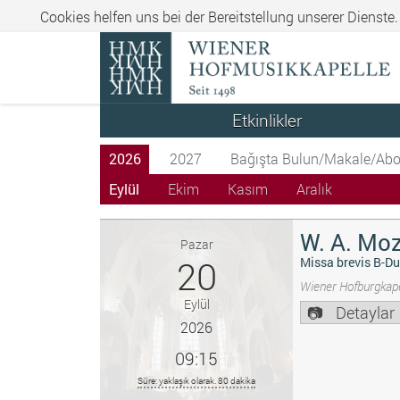
Cookies helfen uns bei der Bereitstellung unserer Dienste
Etkinlikler
2026
2027
Bağışta Bulun/Makale/Abo
Eylül
Ekim
Kasım
Aralık
W. A. Moz
Pazar
20
Missa brevis B-Du
Wiener Hofburgkape
Eylül
Detaylar
2026
09:15
Süre: yaklaşık olarak. 80 dakika