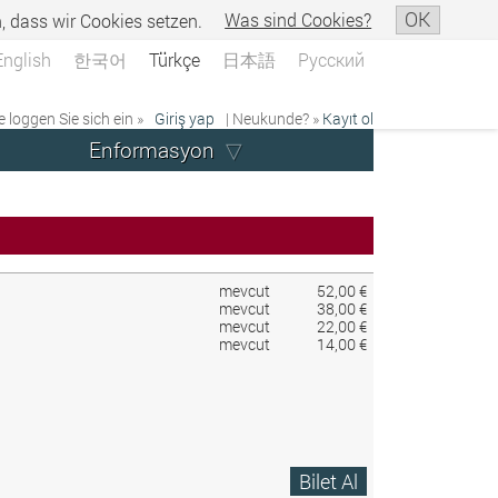
OK
n, dass wir Cookies setzen.
Was sind Cookies?
English
한국어
Türkçe
日本語
Русский
e loggen Sie sich ein »
Giriş yap
| Neukunde? »
Kayıt ol
Enformasyon
mevcut
52,00 €
mevcut
38,00 €
mevcut
22,00 €
mevcut
14,00 €
Bilet Al