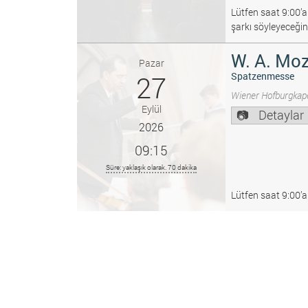
Lütfen saat 9:00’a
şarkı söyleyeceğin
W. A. Moz
Pazar
27
Spatzenmesse
Wiener Hofburgkape
Eylül
Detaylar
2026
09:15
Süre: yaklaşık olarak. 70 dakika
Lütfen saat 9:00’a