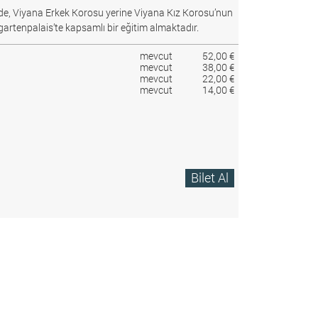
e, Viyana Erkek Korosu yerine Viyana Kız Korosu’nun
gartenpalais’te kapsamlı bir eğitim almaktadır.
mevcut
52,00 €
mevcut
38,00 €
mevcut
22,00 €
mevcut
14,00 €
Bilet Al