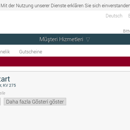
. Mit der Nutzung unserer Dienste erklären Sie sich einverstande
Deutsch
Bitt
Müşteri Hizmetleri
nelik
Gutscheine
art
r, KV 275
lle
Daha fazla Gösteri göster