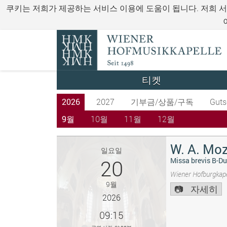
쿠키는 저희가 제공하는 서비스 이용에 도움이 됩니다. 저희 
티켓
2026
2027
기부금/상품/구독
Guts
9월
10월
11월
12월
W. A. Moz
일요일
20
Missa brevis B-Du
Wiener Hofburgkape
9월
자세히
2026
09:15