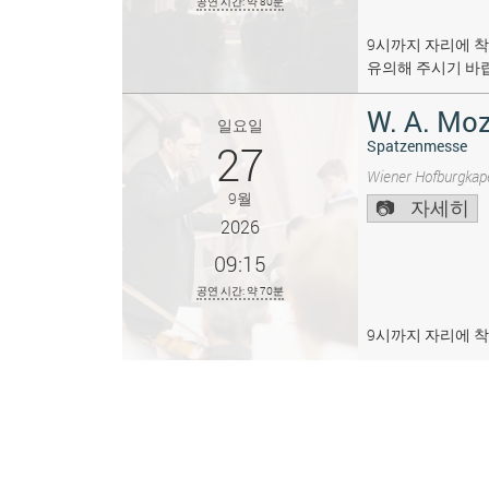
공연 시간: 약 80분
9시까지 자리에 착
유의해 주시기 바
W. A. Moz
일요일
27
Spatzenmesse
Wiener Hofburgkape
9월
자세히
2026
09:15
공연 시간: 약 70분
9시까지 자리에 착