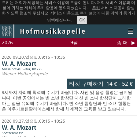
쿠키는 저희가 제공하는 서비스 이용에 도움이 됩니다. 저희 서비스 이용과 더
불어 귀하는 저희의 쿠키 활용에 동의하셨습니다.
쿠키
서비스 제공이 활성
화 되도록 협조해 주십시오. 서비스 이용으로 쿠키 설정에 대한 귀하의 동의가
OK
명백해집니다.
Hofmusikkapelle
☰
2026
9월
좀 더
2026 09.20.일요일,09:15 - 10:35
W. A. Mozart
Missa brevis B-Dur, KV 275
Wiener Hofburgkapelle
티켓 구매하기
14 €
-
52 €
9시까지 자리에 착석해 주시기 바랍니다. 사진 및 음성 촬영은 금지됩
니다.
이번 공연에서는 빈 소년 합창단 대신 빈 소녀 합창단이 노래한
다는 점을 유의해 주시기 바랍니다. 빈 소년 합창단과 빈 소녀 합창단
은 아우가르텐팔라이스에서 함께 체계적인 교육을 받고 있습니다.
2026 09.27.일요일,09:15 - 10:25
W. A. Mozart
Spatzenmesse