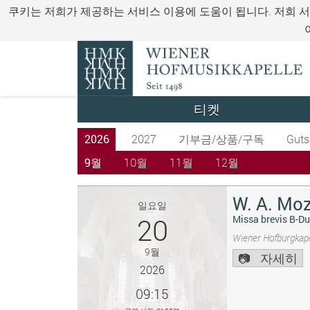
쿠키는 저희가 제공하는 서비스 이용에 도움이 됩니다. 저희 
티켓
2026
2027
기부금/상품/구독
Guts
9월
10월
11월
12월
W. A. Moz
일요일
20
Missa brevis B-Du
Wiener Hofburgkape
9월
자세히
2026
09:15