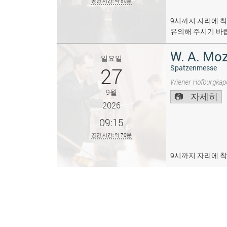
공연 시간: 약 80분
9시까지 자리에 착
유의해 주시기 바
W. A. Moz
일요일
27
Spatzenmesse
Wiener Hofburgkape
9월
자세히
2026
09:15
공연 시간: 약 70분
9시까지 자리에 착