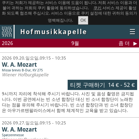
쿠키는 저희가 제공하는 서비스 이용에 도움이 됩니다. 저희 서비스 이용과 더
불어 귀하는 저희의 쿠키 활용에 동의하셨습니다.
쿠키
서비스 제공이 활성
화 되도록 협조해 주십시오. 서비스 이용으로 쿠키 설정에 대한 귀하의 동의가
OK
명백해집니다.
Hofmusikkapelle
☰
2026
9월
좀 더
2026 09.20.일요일,09:15 - 10:35
W. A. Mozart
Missa brevis B-Dur, KV 275
Wiener Hofburgkapelle
티켓 구매하기
14 €
-
52 €
9시까지 자리에 착석해 주시기 바랍니다. 사진 및 음성 촬영은 금지됩
니다.
이번 공연에서는 빈 소년 합창단 대신 빈 소녀 합창단이 노래한
다는 점을 유의해 주시기 바랍니다. 빈 소년 합창단과 빈 소녀 합창단
은 아우가르텐팔라이스에서 함께 체계적인 교육을 받고 있습니다.
2026 09.27.일요일,09:15 - 10:25
W. A. Mozart
Spatzenmesse