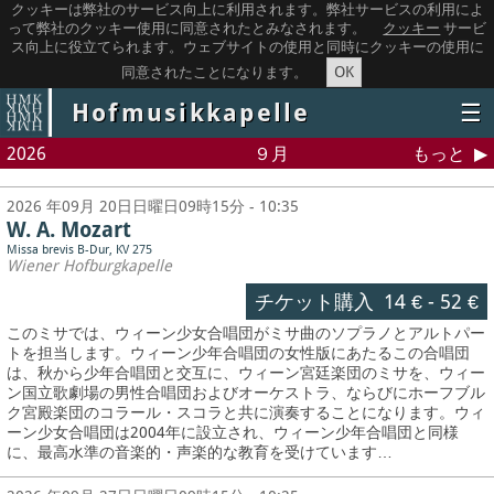
クッキーは弊社のサービス向上に利用されます。弊社サービスの利用によ
って弊社のクッキー使用に同意されたとみなされます。
クッキー
サービ
ス向上に役立てられます。ウェブサイトの使用と同時にクッキーの使用に
OK
同意されたことになります。
Hofmusikkapelle
☰
2026
９月
もっと
2026 年09月 20日日曜日09時15分 - 10:35
W. A. Mozart
Missa brevis B-Dur, KV 275
Wiener Hofburgkapelle
チケット購入
14 €
-
52 €
このミサでは、ウィーン少女合唱団がミサ曲のソプラノとアルトパー
トを担当します。ウィーン少年合唱団の女性版にあたるこの合唱団
は、秋から少年合唱団と交互に、ウィーン宮廷楽団のミサを、ウィー
ン国立歌劇場の男性合唱団およびオーケストラ、ならびにホーフブル
ク宮殿楽団のコラール・スコラと共に演奏することになります。ウィ
ーン少女合唱団は2004年に設立され、ウィーン少年合唱団と同様
に、最高水準の音楽的・声楽的な教育を受けています…