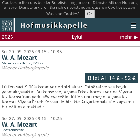
Cookies helfen uns bei der Bereitstellung unserer Dienste. Mit der Nutzung
unserer Dienste erklären Sie sich einverstanden, dass wir Cookies setzen.
OK
Was sind Cookies?
Hofmusikkapelle
☰
2026
Eylül
mehr
So, 20. 09. 2026 09:15 - 10:35
W. A. Mozart
Missa brevis B-Dur, KV 275
Wiener Hofburgkapelle
Bilet Al
14 €
-
52 €
Lütfen saat 9:00’a kadar yerlerinizi alınız. Fotoğraf ve ses kaydı
yapmak yasaktır.
Bu konserde, Viyana Erkek Korosu yerine Viyana
Kız Korosu’nun şarkı söyleyeceğini lütfen unutmayın. Viyana Kız
Korosu, Viyana Erkek Korosu ile birlikte Augartenpalais’te kapsamlı
bir eğitim almaktadır.
So, 27. 09. 2026 09:15 - 10:25
W. A. Mozart
Spatzenmesse
Wiener Hofburgkapelle