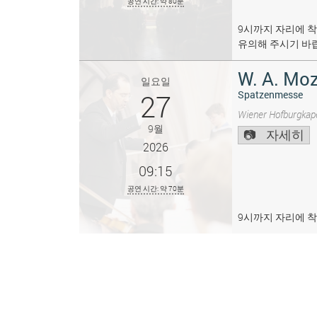
공연 시간: 약 80분
9시까지 자리에 착
유의해 주시기 바
W. A. Moz
일요일
27
Spatzenmesse
Wiener Hofburgkape
9월
자세히
2026
09:15
공연 시간: 약 70분
9시까지 자리에 착