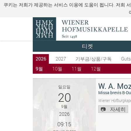
쿠키는 저희가 제공하는 서비스 이용에 도움이 됩니다. 저희 
티켓
2026
2027
기부금/상품/구독
Guts
9월
10월
11월
12월
W. A. Moz
일요일
20
Missa brevis B-Du
Wiener Hofburgkape
9월
자세히
2026
09:15