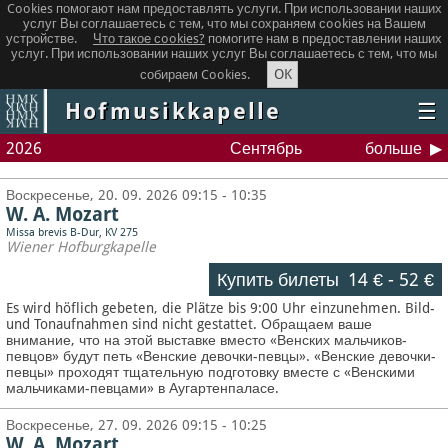
Cookies помогают нам предоставлять услуги. При использовании наших
услуг Вы соглашаетесь с тем, что мы сохраняем сookies на Вашем
устройстве.
Что такое сookies?
помогите нам в предоставлении наших
услуг. При использовании наших услуг Вы соглашаетесь с тем, что мы
OK
собираем Cookies.
Hofmusikkapelle
☰
2026
Сентябрь
больше
Воскресенье, 20. 09. 2026 09:15 - 10:35
W. A. Mozart
Missa brevis B-Dur, KV 275
Wiener Hofburgkapelle
Купить билеты
14 €
-
52 €
Es wird höflich gebeten, die Plätze bis 9:00 Uhr einzunehmen. Bild-
und Tonaufnahmen sind nicht gestattet.
Обращаем ваше
внимание, что на этой выставке вместо «Венских мальчиков-
певцов» будут петь «Венские девочки-певцы». «Венские девочки-
певцы» проходят тщательную подготовку вместе с «Венскими
мальчиками-певцами» в Аугартенпаласе.
Воскресенье, 27. 09. 2026 09:15 - 10:25
W. A. Mozart