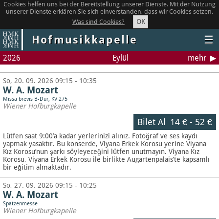
Cookies helfen uns bei der Bereitstellung unserer Dienste. Mit der Nutzung
unserer Dienste erklären Sie sich einverstanden, dass wir Cookies setzen.
OK
Was sind Cookies?
Hofmusikkapelle
☰
2026
Eylül
mehr
So, 20. 09. 2026 09:15 - 10:35
W. A. Mozart
Missa brevis B-Dur, KV 275
Wiener Hofburgkapelle
Bilet Al
14 €
-
52 €
Lütfen saat 9:00’a kadar yerlerinizi alınız. Fotoğraf ve ses kaydı
yapmak yasaktır.
Bu konserde, Viyana Erkek Korosu yerine Viyana
Kız Korosu’nun şarkı söyleyeceğini lütfen unutmayın. Viyana Kız
Korosu, Viyana Erkek Korosu ile birlikte Augartenpalais’te kapsamlı
bir eğitim almaktadır.
So, 27. 09. 2026 09:15 - 10:25
W. A. Mozart
Spatzenmesse
Wiener Hofburgkapelle