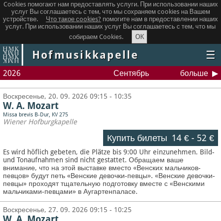
Cookies помогают нам предоставлять услуги. При использовании наших
услуг Вы соглашаетесь с тем, что мы сохраняем сookies на Вашем
устройстве.
Что такое сookies?
помогите нам в предоставлении наших
услуг. При использовании наших услуг Вы соглашаетесь с тем, что мы
OK
собираем Cookies.
Hofmusikkapelle
☰
2026
Сентябрь
больше
Воскресенье, 20. 09. 2026 09:15 - 10:35
W. A. Mozart
Missa brevis B-Dur, KV 275
Wiener Hofburgkapelle
Купить билеты
14 €
-
52 €
Es wird höflich gebeten, die Plätze bis 9:00 Uhr einzunehmen. Bild-
und Tonaufnahmen sind nicht gestattet.
Обращаем ваше
внимание, что на этой выставке вместо «Венских мальчиков-
певцов» будут петь «Венские девочки-певцы». «Венские девочки-
певцы» проходят тщательную подготовку вместе с «Венскими
мальчиками-певцами» в Аугартенпаласе.
Воскресенье, 27. 09. 2026 09:15 - 10:25
W. A. Mozart