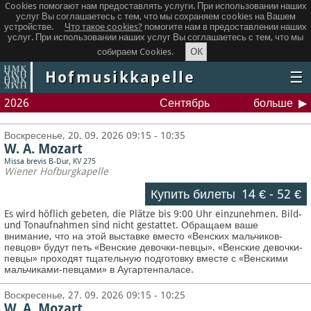
Cookies помогают нам предоставлять услуги. При использовании наших
услуг Вы соглашаетесь с тем, что мы сохраняем сookies на Вашем
устройстве.
Что такое сookies?
помогите нам в предоставлении наших
услуг. При использовании наших услуг Вы соглашаетесь с тем, что мы
OK
собираем Cookies.
Hofmusikkapelle
☰
2026
Сентябрь
больше
Воскресенье, 20. 09. 2026 09:15 - 10:35
W. A. Mozart
Missa brevis B-Dur, KV 275
Wiener Hofburgkapelle
Купить билеты
14 €
-
52 €
Es wird höflich gebeten, die Plätze bis 9:00 Uhr einzunehmen. Bild-
und Tonaufnahmen sind nicht gestattet.
Обращаем ваше
внимание, что на этой выставке вместо «Венских мальчиков-
певцов» будут петь «Венские девочки-певцы». «Венские девочки-
певцы» проходят тщательную подготовку вместе с «Венскими
мальчиками-певцами» в Аугартенпаласе.
Воскресенье, 27. 09. 2026 09:15 - 10:25
W. A. Mozart