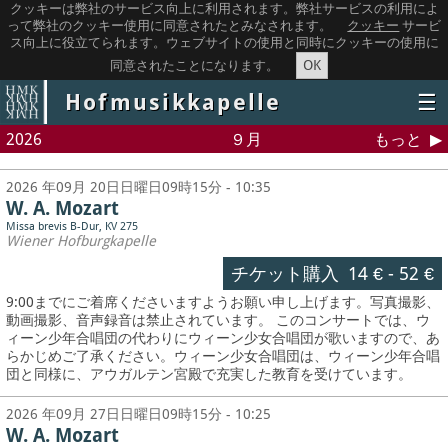
クッキーは弊社のサービス向上に利用されます。弊社サービスの利用によ
って弊社のクッキー使用に同意されたとみなされます。
クッキー
サービ
ス向上に役立てられます。ウェブサイトの使用と同時にクッキーの使用に
OK
同意されたことになります。
Hofmusikkapelle
☰
2026
９月
もっと
2026 年09月 20日日曜日09時15分 - 10:35
W. A. Mozart
Missa brevis B-Dur, KV 275
Wiener Hofburgkapelle
チケット購入
14 €
-
52 €
9:00までにご着席くださいますようお願い申し上げます。写真撮影、
動画撮影、音声録音は禁止されています。
このコンサートでは、ウ
ィーン少年合唱団の代わりにウィーン少女合唱団が歌いますので、あ
らかじめご了承ください。ウィーン少女合唱団は、ウィーン少年合唱
団と同様に、アウガルテン宮殿で充実した教育を受けています。
2026 年09月 27日日曜日09時15分 - 10:25
W. A. Mozart