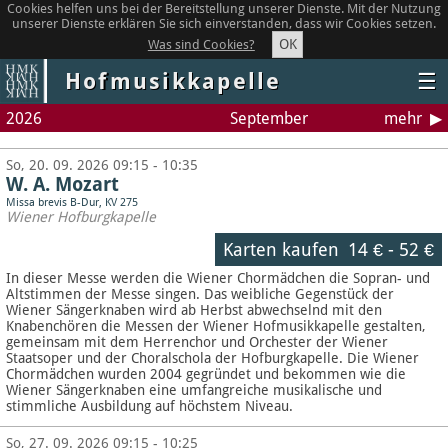
Cookies helfen uns bei der Bereitstellung unserer Dienste. Mit der Nutzung
unserer Dienste erklären Sie sich einverstanden, dass wir Cookies setzen.
OK
Was sind Cookies?
Hofmusikkapelle
☰
2026
September
mehr
So, 20. 09. 2026 09:15 - 10:35
W. A. Mozart
Missa brevis B-Dur, KV 275
Wiener Hofburgkapelle
Karten kaufen
14 €
-
52 €
In dieser Messe werden die Wiener Chormädchen die Sopran- und
Altstimmen der Messe singen. Das weibliche Gegenstück der
Wiener Sängerknaben wird ab Herbst abwechselnd mit den
Knabenchören die Messen der Wiener Hofmusikkapelle gestalten,
gemeinsam mit dem Herrenchor und Orchester der Wiener
Staatsoper und der Choralschola der Hofburgkapelle. Die Wiener
Chormädchen wurden 2004 gegründet und bekommen wie die
Wiener Sängerknaben eine umfangreiche musikalische und
stimmliche Ausbildung auf höchstem Niveau.
So, 27. 09. 2026 09:15 - 10:25