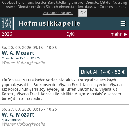
Cookies helfen uns bei der Bereitstellung unserer Dienste. Mit der Nutzung
unserer Dienste erklären Sie sich einverstanden, dass wir Cookies setzen.
OK
Was sind Cookies?
Hofmusikkapelle
☰
2026
Eylül
mehr
So, 20. 09. 2026 09:15 - 10:35
W. A. Mozart
Missa brevis B-Dur, KV 275
Wiener Hofburgkapelle
Bilet Al
14 €
-
52 €
Lütfen saat 9:00’a kadar yerlerinizi alınız. Fotoğraf ve ses kaydı
yapmak yasaktır.
Bu konserde, Viyana Erkek Korosu yerine Viyana
Kız Korosu’nun şarkı söyleyeceğini lütfen unutmayın. Viyana Kız
Korosu, Viyana Erkek Korosu ile birlikte Augartenpalais’te kapsamlı
bir eğitim almaktadır.
So, 27. 09. 2026 09:15 - 10:25
W. A. Mozart
Spatzenmesse
Wiener Hofburgkapelle