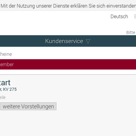
. Mit der Nutzung unserer Dienste erklären Sie sich einverstande
Deutsch
Bitte
Kundenservice
heine
zember
art
r, KV 275
lle
weitere Vorstellungen