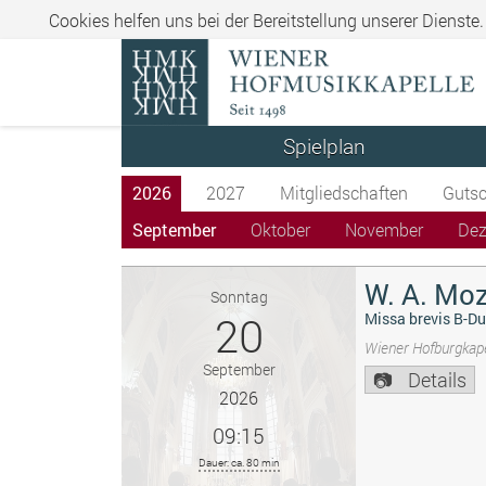
Cookies helfen uns bei der Bereitstellung unserer Dienste
Spielplan
2026
2027
Mitgliedschaften
Gutsc
September
Oktober
November
De
W. A. Moz
Sonntag
20
Missa brevis B-Du
Wiener Hofburgkape
September
Details
2026
09:15
Dauer: ca. 80 min