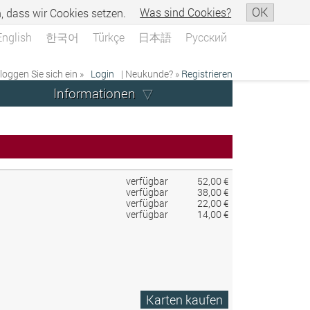
OK
n, dass wir Cookies setzen.
Was sind Cookies?
English
한국어
Türkçe
日本語
Русский
 loggen Sie sich ein »
Login
| Neukunde? »
Registrieren
Informationen
verfügbar
52,00 €
verfügbar
38,00 €
verfügbar
22,00 €
verfügbar
14,00 €
Karten kaufen