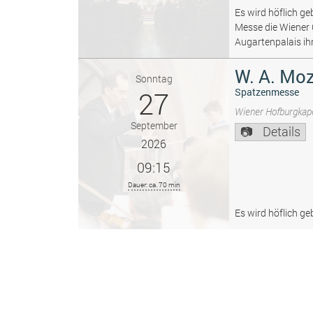
Es wird höflich ge
Messe die Wiener
Augartenpalais ih
W. A. Moz
Sonntag
27
Spatzenmesse
Wiener Hofburgkape
September
Details
2026
09:15
Dauer: ca. 70 min
Es wird höflich ge