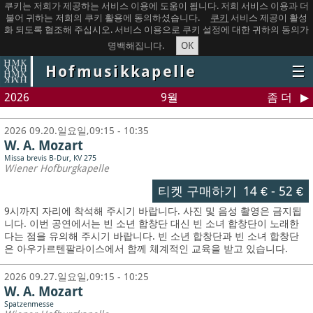
쿠키는 저희가 제공하는 서비스 이용에 도움이 됩니다. 저희 서비스 이용과 더
불어 귀하는 저희의 쿠키 활용에 동의하셨습니다.
쿠키
서비스 제공이 활성
화 되도록 협조해 주십시오. 서비스 이용으로 쿠키 설정에 대한 귀하의 동의가
OK
명백해집니다.
Hofmusikkapelle
☰
2026
9월
좀 더
2026 09.20.일요일,09:15 - 10:35
W. A. Mozart
Missa brevis B-Dur, KV 275
Wiener Hofburgkapelle
티켓 구매하기
14 €
-
52 €
9시까지 자리에 착석해 주시기 바랍니다. 사진 및 음성 촬영은 금지됩
니다.
이번 공연에서는 빈 소년 합창단 대신 빈 소녀 합창단이 노래한
다는 점을 유의해 주시기 바랍니다. 빈 소년 합창단과 빈 소녀 합창단
은 아우가르텐팔라이스에서 함께 체계적인 교육을 받고 있습니다.
2026 09.27.일요일,09:15 - 10:25
W. A. Mozart
Spatzenmesse