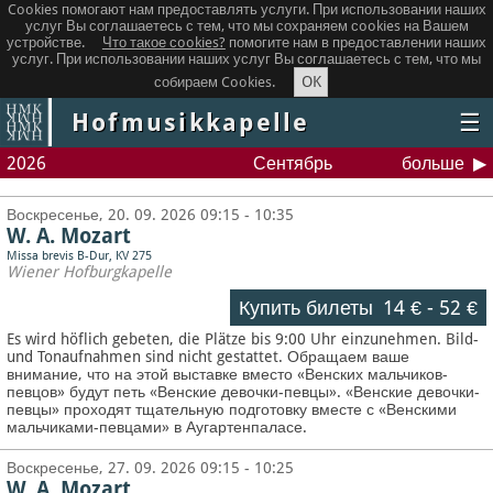
Cookies помогают нам предоставлять услуги. При использовании наших
услуг Вы соглашаетесь с тем, что мы сохраняем сookies на Вашем
устройстве.
Что такое сookies?
помогите нам в предоставлении наших
услуг. При использовании наших услуг Вы соглашаетесь с тем, что мы
OK
собираем Cookies.
Hofmusikkapelle
☰
2026
Сентябрь
больше
Воскресенье, 20. 09. 2026 09:15 - 10:35
W. A. Mozart
Missa brevis B-Dur, KV 275
Wiener Hofburgkapelle
Купить билеты
14 €
-
52 €
Es wird höflich gebeten, die Plätze bis 9:00 Uhr einzunehmen. Bild-
und Tonaufnahmen sind nicht gestattet.
Обращаем ваше
внимание, что на этой выставке вместо «Венских мальчиков-
певцов» будут петь «Венские девочки-певцы». «Венские девочки-
певцы» проходят тщательную подготовку вместе с «Венскими
мальчиками-певцами» в Аугартенпаласе.
Воскресенье, 27. 09. 2026 09:15 - 10:25
W. A. Mozart