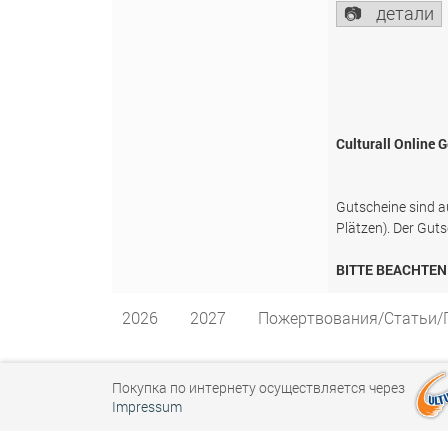
детали
Culturall Online
Gutscheine sind au
Plätzen). Der Guts
BITTE BEACHTEN 
2026
2027
Пожертвования/Статьи/
Покупка по интернету осуществляется через
Impressum