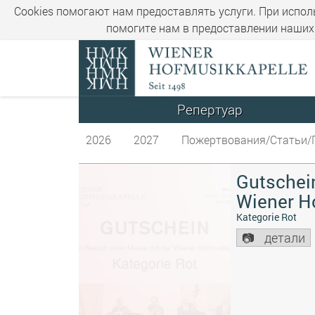
Cookies помогают нам предоставлять услуги. При испол
помогите нам в предоставлении наших 
Репертуар
2026
2027
Пожертвования/Статьи/
Gutschein
Wiener H
Kategorie Rot
детали