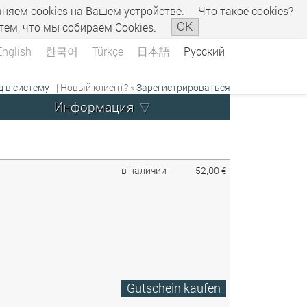
аняем сookies на Вашем устройстве.
Что такое сookies?
OK
тем, что мы собираем Cookies.
English
한국어
Türkçe
日本語
Русский
д в систему
| Новый клиент? »
Зарегистрироваться
Информация
в наличии
52,00 €
Gutschein kaufen