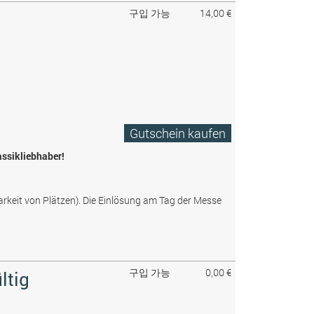
구입 가능
14,00 €
Gutschein kaufen
assikliebhaber!
arkeit von Plätzen). Die Einlösung am Tag der Messe
구입 가능
0,00 €
ltig