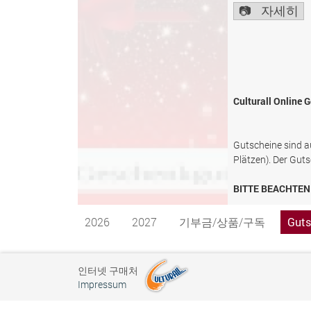
자세히
Culturall Online
Gutscheine sind au
Plätzen). Der Guts
BITTE BEACHTEN 
2026
2027
기부금/상품/구독
Guts
인터넷 구매처
Impressum