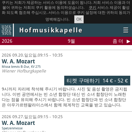
쿠키는 저희가 제공하는 서비스 이용에 도움이 됩니다. 저희 서비스 이용과 더
불어 귀하는 저희의 쿠키 활용에 동의하셨습니다.
쿠키
서비스 제공이 활성
화 되도록 협조해 주십시오. 서비스 이용으로 쿠키 설정에 대한 귀하의 동의가
OK
명백해집니다.
Hofmusikkapelle
☰
2026
9월
좀 더
2026 09.20.일요일,09:15 - 10:35
W. A. Mozart
Missa brevis B-Dur, KV 275
Wiener Hofburgkapelle
티켓 구매하기
14 €
-
52 €
9시까지 자리에 착석해 주시기 바랍니다. 사진 및 음성 촬영은 금지됩
니다.
이번 공연에서는 빈 소년 합창단 대신 빈 소녀 합창단이 노래한
다는 점을 유의해 주시기 바랍니다. 빈 소년 합창단과 빈 소녀 합창단
은 아우가르텐팔라이스에서 함께 체계적인 교육을 받고 있습니다.
2026 09.27.일요일,09:15 - 10:25
W. A. Mozart
Spatzenmesse