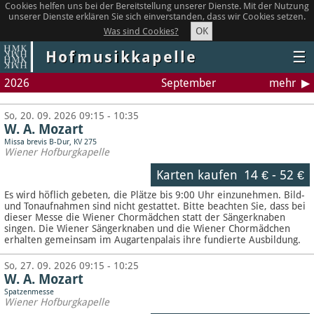
Cookies helfen uns bei der Bereitstellung unserer Dienste. Mit der Nutzung
unserer Dienste erklären Sie sich einverstanden, dass wir Cookies setzen.
OK
Was sind Cookies?
Hofmusikkapelle
☰
2026
September
mehr
So, 20. 09. 2026 09:15 - 10:35
W. A. Mozart
Missa brevis B-Dur, KV 275
Wiener Hofburgkapelle
Karten kaufen
14 €
-
52 €
Es wird höflich gebeten, die Plätze bis 9:00 Uhr einzunehmen. Bild-
und Tonaufnahmen sind nicht gestattet.
Bitte beachten Sie, dass bei
dieser Messe die Wiener Chormädchen statt der Sängerknaben
singen. Die Wiener Sängerknaben und die Wiener Chormädchen
erhalten gemeinsam im Augartenpalais ihre fundierte Ausbildung.
So, 27. 09. 2026 09:15 - 10:25
W. A. Mozart
Spatzenmesse
Wiener Hofburgkapelle