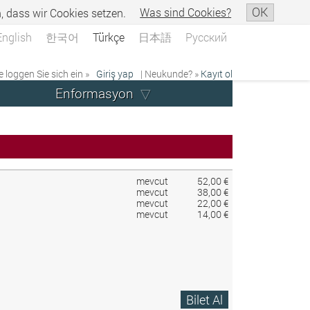
OK
n, dass wir Cookies setzen.
Was sind Cookies?
English
한국어
Türkçe
日本語
Русский
e loggen Sie sich ein »
Giriş yap
| Neukunde? »
Kayıt ol
Enformasyon
mevcut
52,00 €
mevcut
38,00 €
mevcut
22,00 €
mevcut
14,00 €
Bilet Al