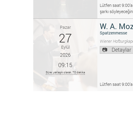
Lütfen saat 9:00’a
şarkı söyleyeceğin
W. A. Moz
Pazar
27
Spatzenmesse
Wiener Hofburgkape
Eylül
Detaylar
2026
09:15
Süre: yaklaşık olarak. 70 dakika
Lütfen saat 9:00’a