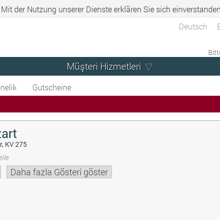
. Mit der Nutzung unserer Dienste erklären Sie sich einverstande
Deutsch
Bitt
Müşteri Hizmetleri
nelik
Gutscheine
art
r, KV 275
lle
Daha fazla Gösteri göster