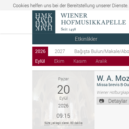
Cookies helfen uns bei der Bereitstellung unserer Dienste
Etkinlikler
2026
2027
Bağışta Bulun/Makale/Abo
Eylül
Ekim
Kasım
Aralık
W. A. Moz
Pazar
20
Missa brevis B-Du
Wiener Hofburgkape
Eylül
Detaylar
2026
09:15
Süre: yaklaşık olarak. 80 dakika