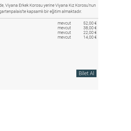
e, Viyana Erkek Korosu yerine Viyana Kız Korosu’nun
gartenpalais’te kapsamlı bir eğitim almaktadır.
mevcut
52,00 €
mevcut
38,00 €
mevcut
22,00 €
mevcut
14,00 €
Bilet Al