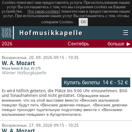
Cookies помогают нам предоставлять услуги. При использовании наших
услуг Вы соглашаетесь с тем, что мы сохраняем сookies на Вашем
устройстве.
Что такое сookies?
помогите нам в предоставлении наших
услуг. При использовании наших услуг Вы соглашаетесь с тем, что мы
OK
собираем Cookies.
Hofmusikkapelle
☰
2026
Сентябрь
больше
Воскресенье, 20. 09. 2026 09:15 - 10:35
W. A. Mozart
Missa brevis B-Dur, KV 275
Wiener Hofburgkapelle
Купить билеты
14 €
-
52 €
Es wird höflich gebeten, die Plätze bis 9:00 Uhr einzunehmen. Bild-
und Tonaufnahmen sind nicht gestattet.
Обращаем ваше
внимание, что на этой выставке вместо «Венских мальчиков-
певцов» будут петь «Венские девочки-певцы». «Венские девочки-
певцы» проходят тщательную подготовку вместе с «Венскими
мальчиками-певцами» в Аугартенпаласе.
Воскресенье, 27. 09. 2026 09:15 - 10:25
W. A. Mozart