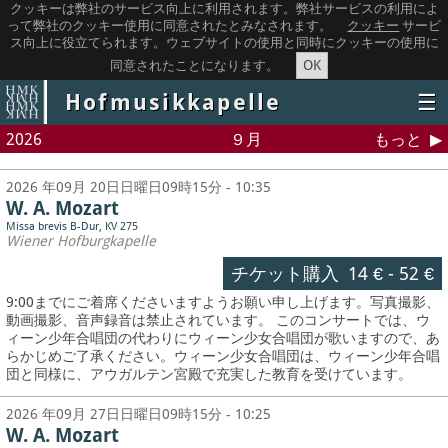
クッキーは弊社のサービス向上に利用されます。弊社サービスの利用によ
って弊社のクッキー使用に同意されたとみなされます。
クッキー
サービ
ス向上に役立てられます。ウェブサイトの使用と同時にクッキーの使用に
OK
同意されたことになります。
Hofmusikkapelle
☰
2026
９月
もっと
2026 年09月 20日日曜日09時15分 - 10:35
W. A. Mozart
Missa brevis B-Dur, KV 275
Wiener Hofburgkapelle
チケット購入
14 €
-
52 €
9:00までにご着席くださいますようお願い申し上げます。写真撮影、
動画撮影、音声録音は禁止されています。
このコンサートでは、ウ
ィーン少年合唱団の代わりにウィーン少女合唱団が歌いますので、あ
らかじめご了承ください。ウィーン少女合唱団は、ウィーン少年合唱
団と同様に、アウガルテン宮殿で充実した教育を受けています。
2026 年09月 27日日曜日09時15分 - 10:25
W. A. Mozart