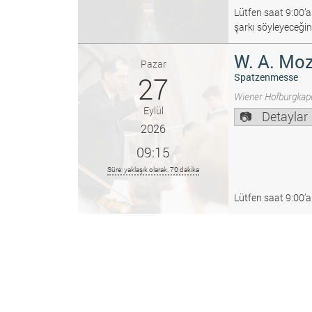
Lütfen saat 9:00’a
şarkı söyleyeceğin
W. A. Moz
Pazar
27
Spatzenmesse
Wiener Hofburgkape
Eylül
Detaylar
2026
09:15
Süre: yaklaşık olarak. 70 dakika
Lütfen saat 9:00’a