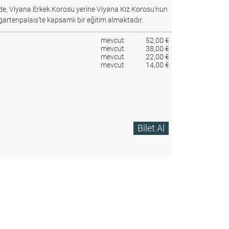
e, Viyana Erkek Korosu yerine Viyana Kız Korosu’nun
gartenpalais’te kapsamlı bir eğitim almaktadır.
mevcut
52,00 €
mevcut
38,00 €
mevcut
22,00 €
mevcut
14,00 €
Bilet Al