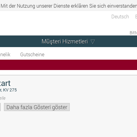
. Mit der Nutzung unserer Dienste erklären Sie sich einverstande
Deutsch
Bitt
Müşteri Hizmetleri
nelik
Gutscheine
art
r, KV 275
lle
Daha fazla Gösteri göster