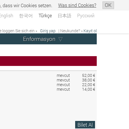
OK
n, dass wir Cookies setzen.
Was sind Cookies?
English
한국어
Türkçe
日本語
Русский
e loggen Sie sich ein »
Giriş yap
| Neukunde? »
Kayıt ol
Enformasyon
mevcut
52,00 €
mevcut
38,00 €
mevcut
22,00 €
mevcut
14,00 €
Bilet Al