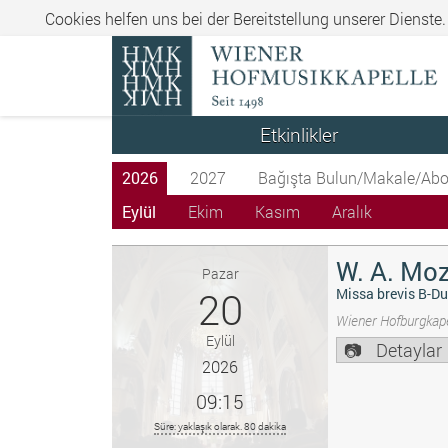
Cookies helfen uns bei der Bereitstellung unserer Dienste
Etkinlikler
2026
2027
Bağışta Bulun/Makale/Abo
Eylül
Ekim
Kasım
Aralık
W. A. Moz
Pazar
20
Missa brevis B-Du
Wiener Hofburgkape
Eylül
Detaylar
2026
09:15
Süre: yaklaşık olarak. 80 dakika