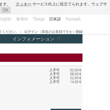
ます。
クッキー
サービス向上に役立てられます。ウェブサ
OK
English
한국어
Türkçe
日本語
Русский
ください。 »
ログイン
| 新規のお客様ですか »
登録
インフォメーション
入手可
52,00 €
入手可
38,00 €
入手可
22,00 €
入手可
14,00 €