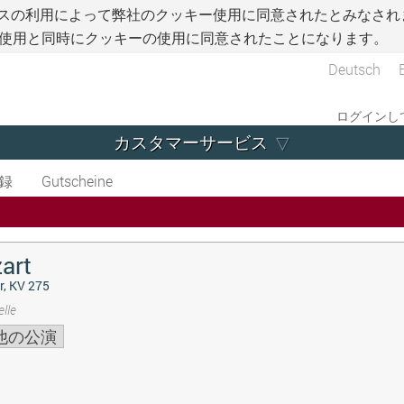
スの利用によって弊社のクッキー使用に同意されたとみなされ
使用と同時にクッキーの使用に同意されたことになります。
Deutsch
ログインして
カスタマーサービス
録
Gutscheine
art
r, KV 275
lle
他の公演