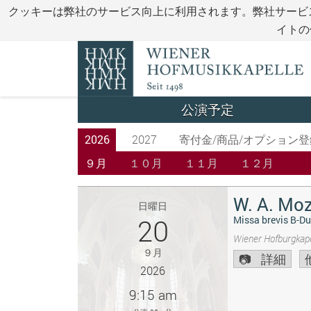
クッキーは弊社のサービス向上に利用されます。弊社サービ
イトの
公演予定
2026
2027
寄付金/商品/オプション登
９月
１０月
１１月
１２月
W. A. Moz
日曜日
20
Missa brevis B-Du
Wiener Hofburgkape
９月
詳細
2026
9:15 am