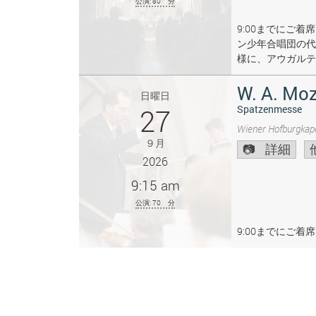
公演: 80 分
9:00までにご
ン少年合唱団の代
様に、アウガルテ
W. A. Moz
日曜日
27
Spatzenmesse
Wiener Hofburgkape
９月
詳細
2026
9:15 am
公演: 70 分
9:00までにご