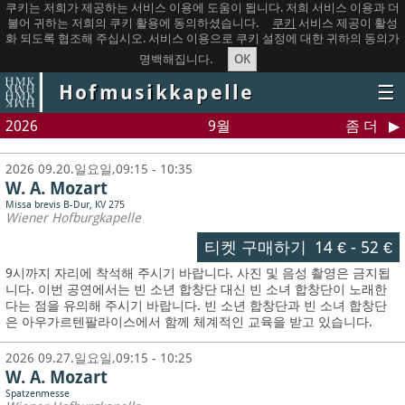
쿠키는 저희가 제공하는 서비스 이용에 도움이 됩니다. 저희 서비스 이용과 더
불어 귀하는 저희의 쿠키 활용에 동의하셨습니다.
쿠키
서비스 제공이 활성
화 되도록 협조해 주십시오. 서비스 이용으로 쿠키 설정에 대한 귀하의 동의가
OK
명백해집니다.
Hofmusikkapelle
☰
2026
9월
좀 더
2026 09.20.일요일,09:15 - 10:35
W. A. Mozart
Missa brevis B-Dur, KV 275
Wiener Hofburgkapelle
티켓 구매하기
14 €
-
52 €
9시까지 자리에 착석해 주시기 바랍니다. 사진 및 음성 촬영은 금지됩
니다.
이번 공연에서는 빈 소년 합창단 대신 빈 소녀 합창단이 노래한
다는 점을 유의해 주시기 바랍니다. 빈 소년 합창단과 빈 소녀 합창단
은 아우가르텐팔라이스에서 함께 체계적인 교육을 받고 있습니다.
2026 09.27.일요일,09:15 - 10:25
W. A. Mozart
Spatzenmesse