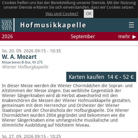
Cookies helfen uns bei der Bereitstellung unserer Dienste. Mit der Nutzung
unserer Dienste erklären Sie sich einverstanden, dass wir Cookies setzen.
OK
Was sind Cookies?
Hofmusikkapelle
☰
2026
September
mehr
So, 20. 09. 2026 09:15 - 10:35
W. A. Mozart
Missa brevis B-Dur, KV 275
Wiener Hofburgkapelle
Karten kaufen
14 €
-
52 €
In dieser Messe werden die Wiener Chormädchen die Sopran- und
Altstimmen der Messe singen. Das weibliche Gegenstück der
Wiener Sängerknaben wird ab Herbst abwechselnd mit den
Knabenchören die Messen der Wiener Hofmusikkapelle gestalten,
gemeinsam mit dem Herrenchor und Orchester der Wiener
Staatsoper und der Choralschola der Hofburgkapelle. Die Wiener
Chormädchen wurden 2004 gegründet und bekommen wie die
Wiener Sängerknaben eine umfangreiche musikalische und
stimmliche Ausbildung auf höchstem Niveau.
So, 27. 09. 2026 09:15 - 10:25