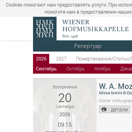
Cookies помогают нам предоставлять услуги. При испол
помогите нам в предоставлении наших 
Репертуар
2026
2027
Пожертвования/Статьи/
Сентябрь
Октябрь
Ноябрь
Дека
W. A. Moz
Воскресенье
20
Missa brevis B-Du
Wiener Hofburgkape
Сентября
детали
2026
09:15
Длительность прим. 80 мин.