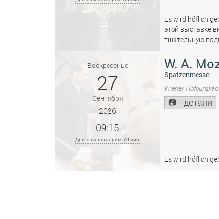
Es wird höflich ge
этой выставке в
тщательную подг
W. A. Moz
Воскресенье
27
Spatzenmesse
Wiener Hofburgkape
Сентября
детали
2026
09:15
Длительность прим. 70 мин.
Es wird höflich ge