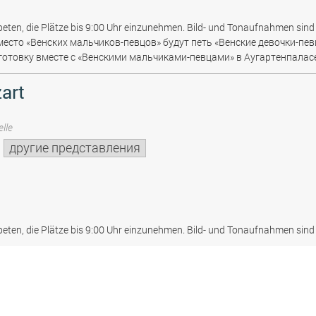
beten, die Plätze bis 9:00 Uhr einzunehmen. Bild- und Tonaufnahmen sind 
место «Венских мальчиков-певцов» будут петь «Венские девочки-пев
отовку вместе с «Венскими мальчиками-певцами» в Аугартенпаласе
art
lle
другие представления
beten, die Plätze bis 9:00 Uhr einzunehmen. Bild- und Tonaufnahmen sind 