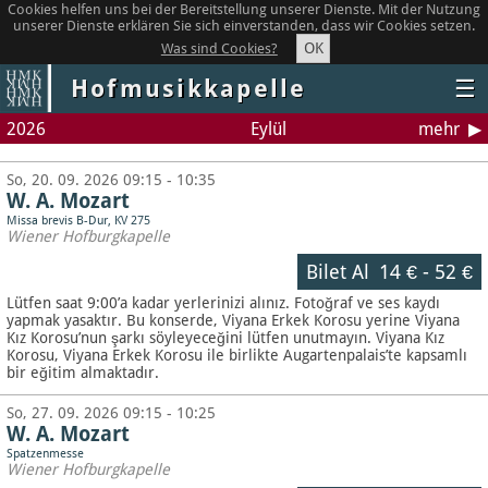
Cookies helfen uns bei der Bereitstellung unserer Dienste. Mit der Nutzung
unserer Dienste erklären Sie sich einverstanden, dass wir Cookies setzen.
OK
Was sind Cookies?
Hofmusikkapelle
☰
2026
Eylül
mehr
So, 20. 09. 2026 09:15 - 10:35
W. A. Mozart
Missa brevis B-Dur, KV 275
Wiener Hofburgkapelle
Bilet Al
14 €
-
52 €
Lütfen saat 9:00’a kadar yerlerinizi alınız. Fotoğraf ve ses kaydı
yapmak yasaktır.
Bu konserde, Viyana Erkek Korosu yerine Viyana
Kız Korosu’nun şarkı söyleyeceğini lütfen unutmayın. Viyana Kız
Korosu, Viyana Erkek Korosu ile birlikte Augartenpalais’te kapsamlı
bir eğitim almaktadır.
So, 27. 09. 2026 09:15 - 10:25
W. A. Mozart
Spatzenmesse
Wiener Hofburgkapelle