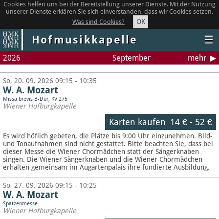
Cookies helfen uns bei der Bereitstellung unserer Dienste. Mit der Nutzung
unserer Dienste erklären Sie sich einverstanden, dass wir Cookies setzen.
OK
Was sind Cookies?
Hofmusikkapelle
☰
2026
September
mehr
So, 20. 09. 2026 09:15 - 10:35
W. A. Mozart
Missa brevis B-Dur, KV 275
Wiener Hofburgkapelle
Karten kaufen
14 €
-
52 €
Es wird höflich gebeten, die Plätze bis 9:00 Uhr einzunehmen. Bild-
und Tonaufnahmen sind nicht gestattet.
Bitte beachten Sie, dass bei
dieser Messe die Wiener Chormädchen statt der Sängerknaben
singen. Die Wiener Sängerknaben und die Wiener Chormädchen
erhalten gemeinsam im Augartenpalais ihre fundierte Ausbildung.
So, 27. 09. 2026 09:15 - 10:25
W. A. Mozart
Spatzenmesse
Wiener Hofburgkapelle