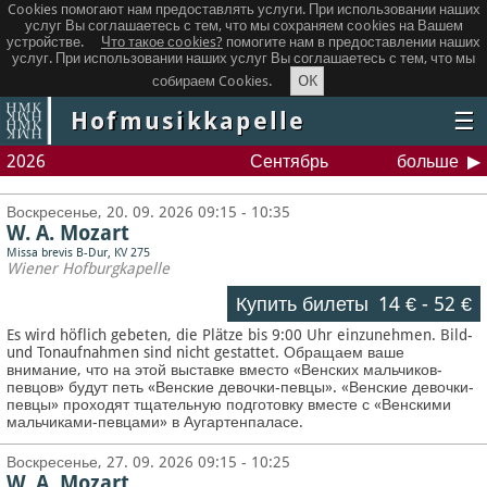
Cookies помогают нам предоставлять услуги. При использовании наших
услуг Вы соглашаетесь с тем, что мы сохраняем сookies на Вашем
устройстве.
Что такое сookies?
помогите нам в предоставлении наших
услуг. При использовании наших услуг Вы соглашаетесь с тем, что мы
OK
собираем Cookies.
Hofmusikkapelle
☰
2026
Сентябрь
больше
Воскресенье, 20. 09. 2026 09:15 - 10:35
W. A. Mozart
Missa brevis B-Dur, KV 275
Wiener Hofburgkapelle
Купить билеты
14 €
-
52 €
Es wird höflich gebeten, die Plätze bis 9:00 Uhr einzunehmen. Bild-
und Tonaufnahmen sind nicht gestattet.
Обращаем ваше
внимание, что на этой выставке вместо «Венских мальчиков-
певцов» будут петь «Венские девочки-певцы». «Венские девочки-
певцы» проходят тщательную подготовку вместе с «Венскими
мальчиками-певцами» в Аугартенпаласе.
Воскресенье, 27. 09. 2026 09:15 - 10:25
W. A. Mozart