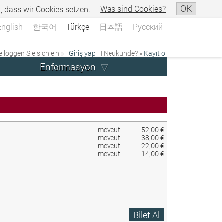
OK
n, dass wir Cookies setzen.
Was sind Cookies?
English
한국어
Türkçe
日本語
Русский
e loggen Sie sich ein »
Giriş yap
| Neukunde? »
Kayıt ol
Enformasyon
mevcut
52,00 €
mevcut
38,00 €
mevcut
22,00 €
mevcut
14,00 €
Bilet Al