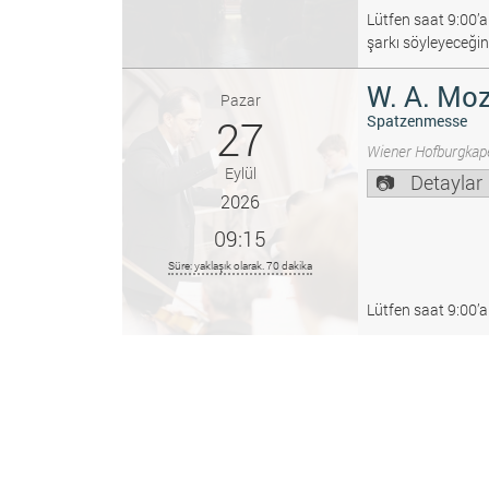
Lütfen saat 9:00’a
şarkı söyleyeceğin
W. A. Moz
Pazar
27
Spatzenmesse
Wiener Hofburgkape
Eylül
Detaylar
2026
09:15
Süre: yaklaşık olarak. 70 dakika
Lütfen saat 9:00’a