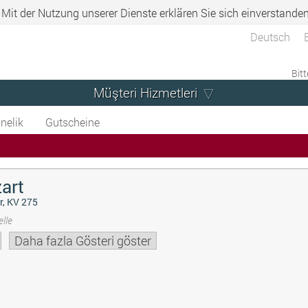
. Mit der Nutzung unserer Dienste erklären Sie sich einverstande
Deutsch
Bitt
Müşteri Hizmetleri
nelik
Gutscheine
art
r, KV 275
lle
Daha fazla Gösteri göster