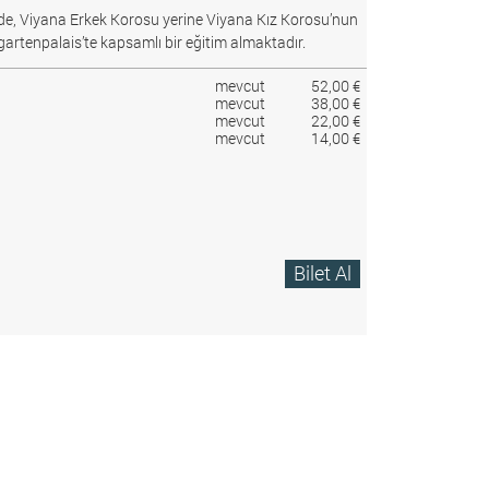
e, Viyana Erkek Korosu yerine Viyana Kız Korosu’nun
gartenpalais’te kapsamlı bir eğitim almaktadır.
mevcut
52,00 €
mevcut
38,00 €
mevcut
22,00 €
mevcut
14,00 €
Bilet Al