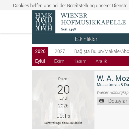
Cookies helfen uns bei der Bereitstellung unserer Dienste
Etkinlikler
2026
2027
Bağışta Bulun/Makale/Abo
Eylül
Ekim
Kasım
Aralık
W. A. Moz
Pazar
20
Missa brevis B-Du
Wiener Hofburgkape
Eylül
Detaylar
2026
09:15
Süre: yaklaşık olarak. 80 dakika