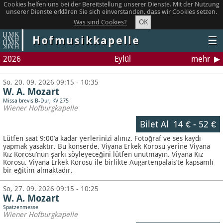
Cookies helfen uns bei der Bereitstellung unserer Dienste. Mit der Nutzung
unserer Dienste erklären Sie sich einverstanden, dass wir Cookies setzen.
OK
Was sind Cookies?
Hofmusikkapelle
☰
2026
Eylül
mehr
So, 20. 09. 2026 09:15 - 10:35
W. A. Mozart
Missa brevis B-Dur, KV 275
Wiener Hofburgkapelle
Bilet Al
14 €
-
52 €
Lütfen saat 9:00’a kadar yerlerinizi alınız. Fotoğraf ve ses kaydı
yapmak yasaktır.
Bu konserde, Viyana Erkek Korosu yerine Viyana
Kız Korosu’nun şarkı söyleyeceğini lütfen unutmayın. Viyana Kız
Korosu, Viyana Erkek Korosu ile birlikte Augartenpalais’te kapsamlı
bir eğitim almaktadır.
So, 27. 09. 2026 09:15 - 10:25
W. A. Mozart
Spatzenmesse
Wiener Hofburgkapelle