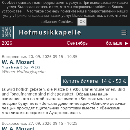
Cookies помогают нам предоставлять услуги. При использовании наших
услуг Вы соглашаетесь с тем, что мы сохраняем сookies на Вашем
устройстве.
Что такое сookies?
помогите нам в предоставлении наших
услуг. При использовании наших услуг Вы соглашаетесь с тем, что мы
OK
собираем Cookies.
Hofmusikkapelle
☰
2026
Сентябрь
больше
Воскресенье, 20. 09. 2026 09:15 - 10:35
W. A. Mozart
Missa brevis B-Dur, KV 275
Wiener Hofburgkapelle
Купить билеты
14 €
-
52 €
Es wird höflich gebeten, die Plätze bis 9:00 Uhr einzunehmen. Bild-
und Tonaufnahmen sind nicht gestattet.
Обращаем ваше
внимание, что на этой выставке вместо «Венских мальчиков-
певцов» будут петь «Венские девочки-певцы». «Венские девочки-
певцы» проходят тщательную подготовку вместе с «Венскими
мальчиками-певцами» в Аугартенпаласе.
Воскресенье, 27. 09. 2026 09:15 - 10:25
W. A. Mozart