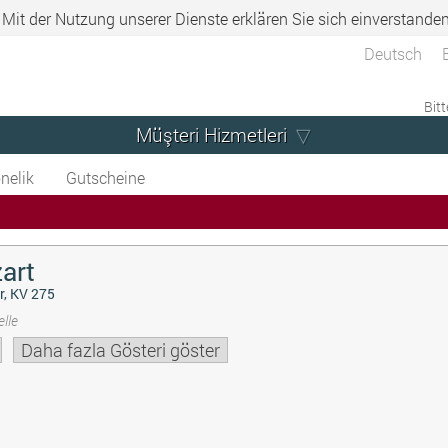
. Mit der Nutzung unserer Dienste erklären Sie sich einverstande
Deutsch
Bitt
Müşteri Hizmetleri
nelik
Gutscheine
art
r, KV 275
lle
Daha fazla Gösteri göster