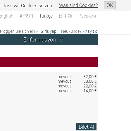
OK
n, dass wir Cookies setzen.
Was sind Cookies?
English
한국어
Türkçe
日本語
Русский
e loggen Sie sich ein »
Giriş yap
| Neukunde? »
Kayıt ol
Enformasyon
mevcut
52,00 €
mevcut
38,00 €
mevcut
22,00 €
mevcut
14,00 €
Bilet Al