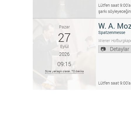
Lütfen saat 9:00’a
şarkı söyleyeceğin
W. A. Moz
Pazar
27
Spatzenmesse
Wiener Hofburgkape
Eylül
Detaylar
2026
09:15
Süre: yaklaşık olarak. 70 dakika
Lütfen saat 9:00’a