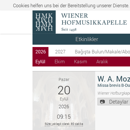
Cookies helfen uns bei der Bereitstellung unserer Dienste
Etkinlikler
2026
2027
Bağışta Bulun/Makale/Abo
Eylül
Ekim
Kasım
Aralık
W. A. Moz
Pazar
20
Missa brevis B-Du
Wiener Hofburgkape
Eylül
Detaylar
2026
09:15
Süre: yaklaşık olarak. 80 dakika