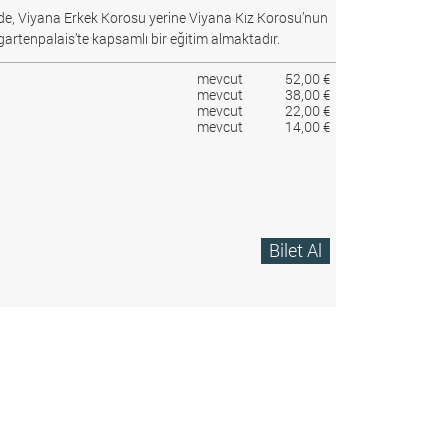
e, Viyana Erkek Korosu yerine Viyana Kız Korosu’nun
gartenpalais’te kapsamlı bir eğitim almaktadır.
mevcut
52,00 €
mevcut
38,00 €
mevcut
22,00 €
mevcut
14,00 €
Bilet Al