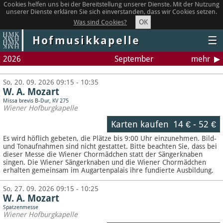
Cookies helfen uns bei der Bereitstellung unserer Dienste. Mit der Nutzung
unserer Dienste erklären Sie sich einverstanden, dass wir Cookies setzen.
OK
Was sind Cookies?
Hofmusikkapelle
☰
2026
September
mehr
So, 20. 09. 2026 09:15 - 10:35
W. A. Mozart
Missa brevis B-Dur, KV 275
Wiener Hofburgkapelle
Karten kaufen
14 €
-
52 €
Es wird höflich gebeten, die Plätze bis 9:00 Uhr einzunehmen. Bild-
und Tonaufnahmen sind nicht gestattet.
Bitte beachten Sie, dass bei
dieser Messe die Wiener Chormädchen statt der Sängerknaben
singen. Die Wiener Sängerknaben und die Wiener Chormädchen
erhalten gemeinsam im Augartenpalais ihre fundierte Ausbildung.
So, 27. 09. 2026 09:15 - 10:25
W. A. Mozart
Spatzenmesse
Wiener Hofburgkapelle