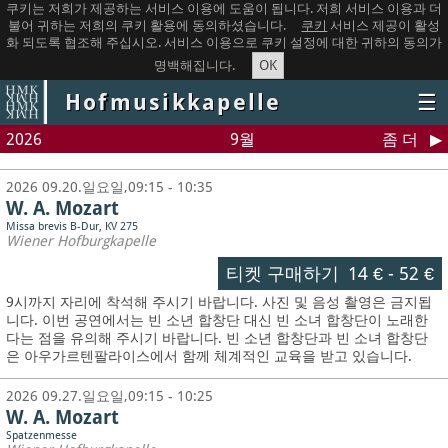
쿠키는 저희가 제공하는 서비스 이용에 도움이 됩니다. 저희 서비스 이용과 더
불어 귀하는 저희의 쿠키 활용에 동의하셨습니다.
쿠키
서비스 제공이 활성
화 되도록 협조해 주십시오. 서비스 이용으로 쿠키 설정에 대한 귀하의 동의가
OK
명백해집니다.
Hofmusikkapelle
☰
2026
9월
좀 더
2026 09.20.일요일,09:15 - 10:35
W. A. Mozart
Missa brevis B-Dur, KV 275
Wiener Hofburgkapelle
티켓 구매하기
14 €
-
52 €
9시까지 자리에 착석해 주시기 바랍니다. 사진 및 음성 촬영은 금지됩
니다.
이번 공연에서는 빈 소년 합창단 대신 빈 소녀 합창단이 노래한
다는 점을 유의해 주시기 바랍니다. 빈 소년 합창단과 빈 소녀 합창단
은 아우가르텐팔라이스에서 함께 체계적인 교육을 받고 있습니다.
2026 09.27.일요일,09:15 - 10:25
W. A. Mozart
Spatzenmesse