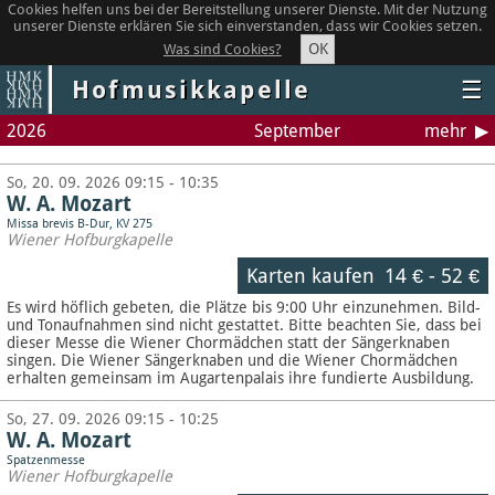
Cookies helfen uns bei der Bereitstellung unserer Dienste. Mit der Nutzung
unserer Dienste erklären Sie sich einverstanden, dass wir Cookies setzen.
OK
Was sind Cookies?
Hofmusikkapelle
☰
2026
September
mehr
So, 20. 09. 2026 09:15 - 10:35
W. A. Mozart
Missa brevis B-Dur, KV 275
Wiener Hofburgkapelle
Karten kaufen
14 €
-
52 €
Es wird höflich gebeten, die Plätze bis 9:00 Uhr einzunehmen. Bild-
und Tonaufnahmen sind nicht gestattet.
Bitte beachten Sie, dass bei
dieser Messe die Wiener Chormädchen statt der Sängerknaben
singen. Die Wiener Sängerknaben und die Wiener Chormädchen
erhalten gemeinsam im Augartenpalais ihre fundierte Ausbildung.
So, 27. 09. 2026 09:15 - 10:25
W. A. Mozart
Spatzenmesse
Wiener Hofburgkapelle