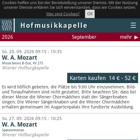
Cookies helfen uns bei der Bereitstellung unserer Dienste. Mit der Nutzung
unserer Dienste erklären Sie sich einverstanden, dass wir Cookies setzen.
OK
Was sind Cookies?
Hofmusikkapelle
☰
2026
September
mehr
So, 20. 09. 2026 09:15 - 10:35
W. A. Mozart
Missa brevis B-Dur, KV 275
Wiener Hofburgkapelle
Karten kaufen
14 €
-
52 €
Es wird höflich gebeten, die Plätze bis 9:00 Uhr einzunehmen. Bild-
und Tonaufnahmen sind nicht gestattet.
Bitte beachten Sie, dass bei
dieser Messe die Wiener Chormädchen statt der Sängerknaben
singen. Die Wiener Sängerknaben und die Wiener Chormädchen
erhalten gemeinsam im Augartenpalais ihre fundierte Ausbildung.
So, 27. 09. 2026 09:15 - 10:25
W. A. Mozart
Spatzenmesse
Wiener Hofburgkapelle